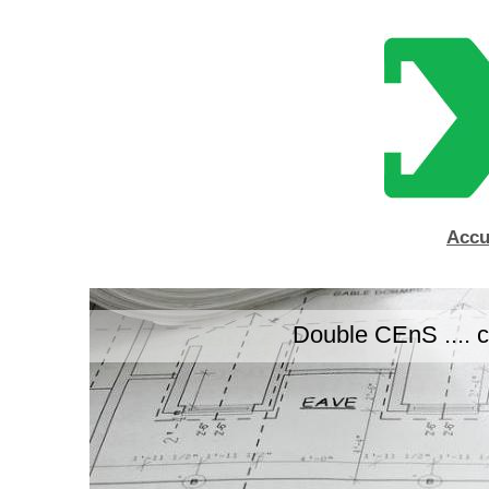
Accu
Double CEnS .... c